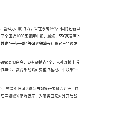
力、管理力和影响力，旨在系统评估中国特色新型
全国近1000家智库申报，最终，556家智库入
共建“一带一路”等研究领域
长期积累与持续发
职研究员40余名，设有硕博点4个，人社部博士后
合作单位、教育部战略研究重点基地、中联部“一
台，统筹推进理论创新与对策研究融合并进，持
治理等领域的高端智库，为服务国家对外开放战