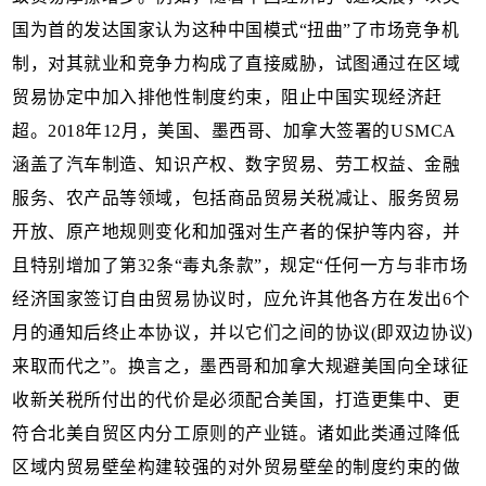
国为首的发达国家认为这种中国模式“扭曲”了市场竞争机
制，对其就业和竞争力构成了直接威胁，试图通过在区域
贸易协定中加入排他性制度约束，阻止中国实现经济赶
超。2018年12月，美国、墨西哥、加拿大签署的USMCA
涵盖了汽车制造、知识产权、数字贸易、劳工权益、金融
服务、农产品等领域，包括商品贸易关税减让、服务贸易
开放、原产地规则变化和加强对生产者的保护等内容，并
且特别增加了第32条“毒丸条款”，规定“任何一方与非市场
经济国家签订自由贸易协议时，应允许其他各方在发出6个
月的通知后终止本协议，并以它们之间的协议(即双边协议)
来取而代之”。换言之，墨西哥和加拿大规避美国向全球征
收新关税所付出的代价是必须配合美国，打造更集中、更
符合北美自贸区内分工原则的产业链。诸如此类通过降低
区域内贸易壁垒构建较强的对外贸易壁垒的制度约束的做