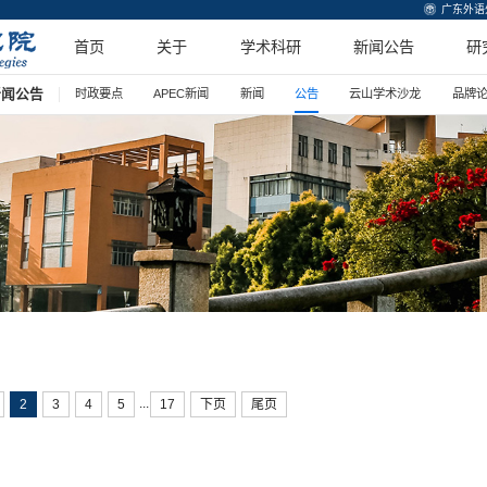
广东外语
首页
关于
学术科研
新闻公告
研
新闻公告
时政要点
APEC新闻
新闻
公告
云山学术沙龙
品牌
...
2
3
4
5
17
下页
尾页